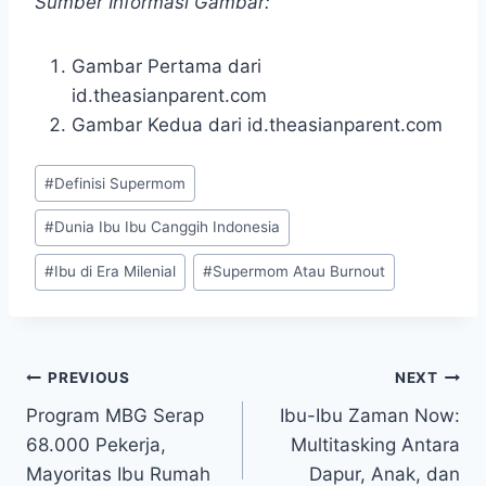
Sumber Informasi Gambar:
Gambar Pertama dari
id.theasianparent.com
Gambar Kedua dari id.theasianparent.com
Post
#
Definisi Supermom
Tags:
#
Dunia Ibu Ibu Canggih Indonesia
#
Ibu di Era Milenial
#
Supermom Atau Burnout
Post
PREVIOUS
NEXT
Program MBG Serap
Ibu-Ibu Zaman Now:
navigation
68.000 Pekerja,
Multitasking Antara
Mayoritas Ibu Rumah
Dapur, Anak, dan