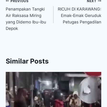
Post
PREVIOUS
NEXT
Penampakan Tangki
RICUH DI KARAWANG:
navigation
Air Raksasa Miring
Emak-Emak Geruduk
yang Didemo Ibu-ibu
Petugas Pengadilan
Depok
Similar Posts