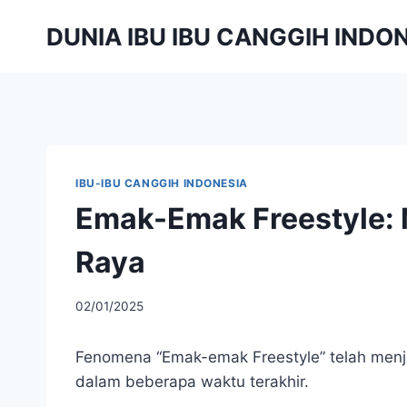
Skip
DUNIA IBU IBU CANGGIH INDO
to
content
IBU-IBU CANGGIH INDONESIA
Emak-Emak Freestyle: 
Raya
By
02/01/2025
adminibu
Fenomena “Emak-emak Freestyle” telah menjadi
dalam beberapa waktu terakhir.