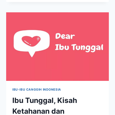
IBU
TUNGGAL
BERJUALAN
KUE
KELILING
UNTUK
BIAYA
BEROBAT
ANAK
IBU-IBU CANGGIH INDONESIA
Ibu Tunggal, Kisah
Ketahanan dan