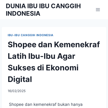
Skip
DUNIA IBU IBU CANGGIH
to
INDONESIA
content
IBU-IBU CANGGIH INDONESIA
Shopee dan Kemenekraf
Latih Ibu-Ibu Agar
Sukses di Ekonomi
Digital
By
16/02/2025
adminibu
Shopee dan kemenekraf bukan hanya