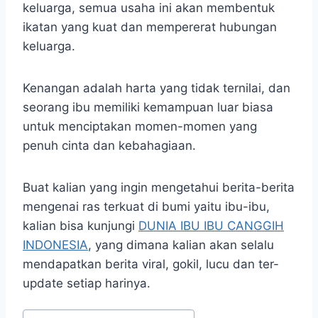
keluarga, semua usaha ini akan membentuk
ikatan yang kuat dan mempererat hubungan
keluarga.
Kenangan adalah harta yang tidak ternilai, dan
seorang ibu memiliki kemampuan luar biasa
untuk menciptakan momen-momen yang
penuh cinta dan kebahagiaan.
Buat kalian yang ingin mengetahui berita-berita
mengenai ras terkuat di bumi yaitu ibu-ibu,
kalian bisa kunjungi
DUNIA IBU IBU CANGGIH
INDONESIA
, yang dimana kalian akan selalu
mendapatkan berita viral, gokil, lucu dan ter-
update setiap harinya.
Post