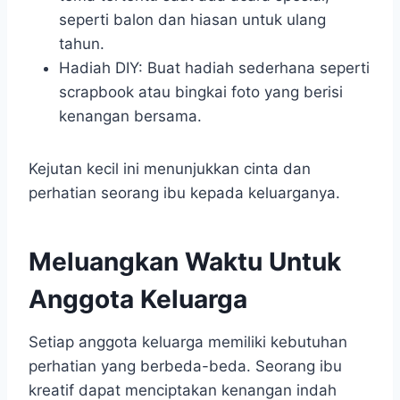
seperti balon dan hiasan untuk ulang
tahun.
Hadiah DIY: Buat hadiah sederhana seperti
scrapbook atau bingkai foto yang berisi
kenangan bersama.
Kejutan kecil ini menunjukkan cinta dan
perhatian seorang ibu kepada keluarganya.
Meluangkan Waktu Untuk
Anggota Keluarga
Setiap anggota keluarga memiliki kebutuhan
perhatian yang berbeda-beda. Seorang ibu
kreatif dapat menciptakan kenangan indah