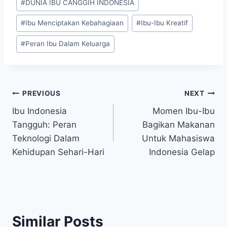
#
DUNIA IBU CANGGIH INDONESIA
Tags:
#
Ibu Menciptakan Kebahagiaan
#
Ibu-Ibu Kreatif
#
Peran Ibu Dalam Keluarga
Post
PREVIOUS
NEXT
Ibu Indonesia
Momen Ibu-Ibu
navigation
Tangguh: Peran
Bagikan Makanan
Teknologi Dalam
Untuk Mahasiswa
Kehidupan Sehari-Hari
Indonesia Gelap
Similar Posts