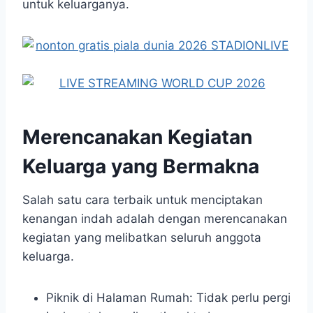
untuk keluarganya.
Merencanakan Kegiatan
Keluarga yang Bermakna
Salah satu cara terbaik untuk menciptakan
kenangan indah adalah dengan merencanakan
kegiatan yang melibatkan seluruh anggota
keluarga.
Piknik di Halaman Rumah: Tidak perlu pergi