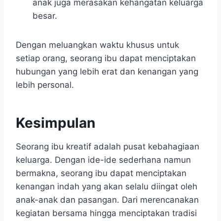
anak juga merasakan kehangatan keluarga
besar.
Dengan meluangkan waktu khusus untuk
setiap orang, seorang ibu dapat menciptakan
hubungan yang lebih erat dan kenangan yang
lebih personal.
Kesimpulan
Seorang ibu kreatif adalah pusat kebahagiaan
keluarga. Dengan ide-ide sederhana namun
bermakna, seorang ibu dapat menciptakan
kenangan indah yang akan selalu diingat oleh
anak-anak dan pasangan. Dari merencanakan
kegiatan bersama hingga menciptakan tradisi