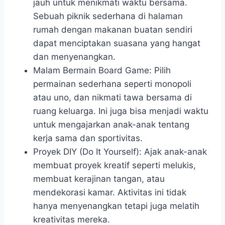
jauh untuk menikmati waktu bersama.
Sebuah piknik sederhana di halaman
rumah dengan makanan buatan sendiri
dapat menciptakan suasana yang hangat
dan menyenangkan.
Malam Bermain Board Game: Pilih
permainan sederhana seperti monopoli
atau uno, dan nikmati tawa bersama di
ruang keluarga. Ini juga bisa menjadi waktu
untuk mengajarkan anak-anak tentang
kerja sama dan sportivitas.
Proyek DIY (Do It Yourself): Ajak anak-anak
membuat proyek kreatif seperti melukis,
membuat kerajinan tangan, atau
mendekorasi kamar. Aktivitas ini tidak
hanya menyenangkan tetapi juga melatih
kreativitas mereka.