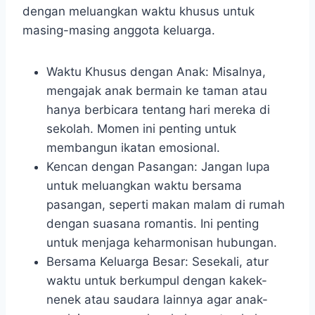
dengan meluangkan waktu khusus untuk
masing-masing anggota keluarga.
Waktu Khusus dengan Anak: Misalnya,
mengajak anak bermain ke taman atau
hanya berbicara tentang hari mereka di
sekolah. Momen ini penting untuk
membangun ikatan emosional.
Kencan dengan Pasangan: Jangan lupa
untuk meluangkan waktu bersama
pasangan, seperti makan malam di rumah
dengan suasana romantis. Ini penting
untuk menjaga keharmonisan hubungan.
Bersama Keluarga Besar: Sesekali, atur
waktu untuk berkumpul dengan kakek-
nenek atau saudara lainnya agar anak-