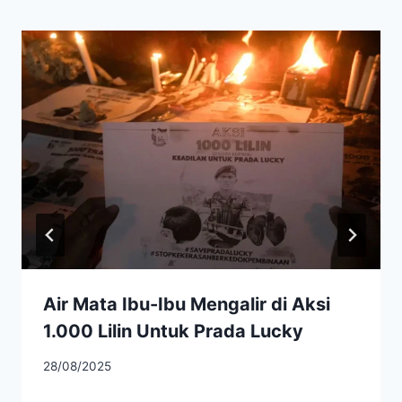
Air Mata Ibu-Ibu Mengalir di Aksi
1.000 Lilin Untuk Prada Lucky
28/08/2025