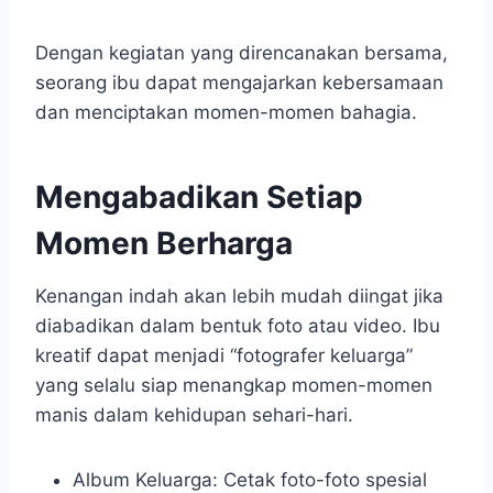
Dengan kegiatan yang direncanakan bersama,
seorang ibu dapat mengajarkan kebersamaan
dan menciptakan momen-momen bahagia.
Mengabadikan Setiap
Momen Berharga
Kenangan indah akan lebih mudah diingat jika
diabadikan dalam bentuk foto atau video. Ibu
kreatif dapat menjadi “fotografer keluarga”
yang selalu siap menangkap momen-momen
manis dalam kehidupan sehari-hari.
Album Keluarga: Cetak foto-foto spesial