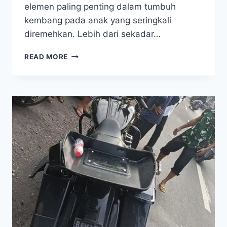
elemen paling penting dalam tumbuh
kembang pada anak yang seringkali
diremehkan. Lebih dari sekadar…
READ MORE
SENTUHAN
IBU,
FONDASI
KEAMANAN
DAN
KEPERCAYAAN
DIRI
PADA
ANAK