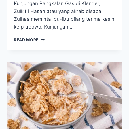
Kunjungan Pangkalan Gas di Klender,
Zulkifli Hasan atau yang akrab disapa
Zulhas meminta ibu-ibu bilang terima kasih
ke prabowo. Kunjungan…
KUNJUNGI
READ MORE
PANGKALAN
GAS
DI
KLENDER:
ZULHAS
MINTA
IBU-
IBU
BILANG
TERIMA
KASIH
KE
PRABOWO