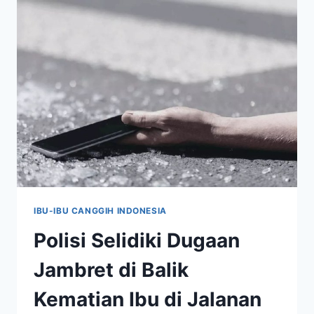
IBU-
IBU
AGAR
SUKSES
DI
EKONOMI
DIGITAL
IBU-IBU CANGGIH INDONESIA
Polisi Selidiki Dugaan
Jambret di Balik
Kematian Ibu di Jalanan