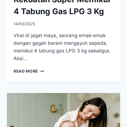
4 Tabung Gas LPG 3 Kg
14/02/2025
Viral di jagat maya, seorang emak-emak
dengan gagah berani mengayuh sepeda,
memikul 4 tabung gas LPG 3 kg sekaligus.
Aksi…
AKSI
READ MORE
HEROIK
EMAK-
EMAK:
KEKUATAN
SUPER
MEMIKUL
4
TABUNG
GAS