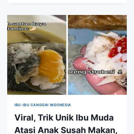
DAVIDSON
KECELAKAAN
KARENA
EMAK-
EMAK
YANG
PUTAR
BALIK
IBU-IBU CANGGIH INDONESIA
Viral, Trik Unik Ibu Muda
Atasi Anak Susah Makan,