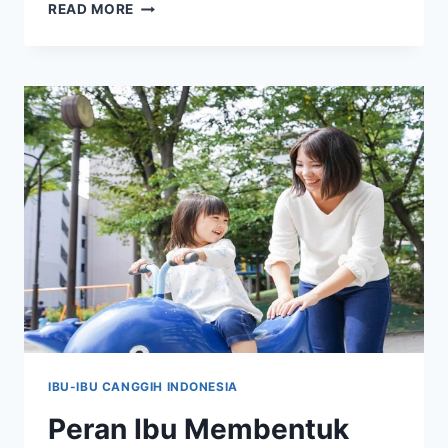
OJK
READ MORE
BERI
PESAN
KEPADA
IBU-
IBU
AGAR
TIDAK
TERJERAT
BANYAK
UTANG!
IBU-IBU CANGGIH INDONESIA
Peran Ibu Membentuk