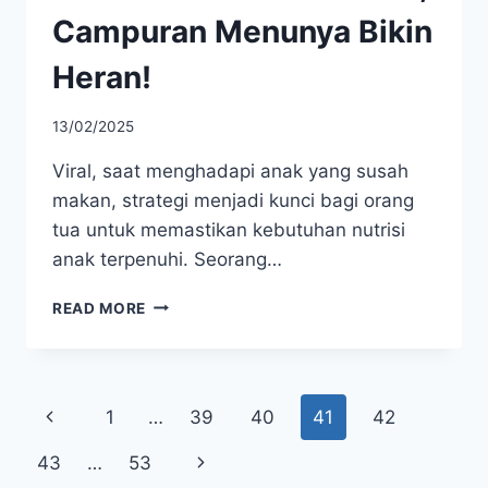
Campuran Menunya Bikin
Heran!
13/02/2025
Viral, saat menghadapi anak yang susah
makan, strategi menjadi kunci bagi orang
tua untuk memastikan kebutuhan nutrisi
anak terpenuhi. Seorang…
VIRAL,
READ MORE
TRIK
UNIK
IBU
MUDA
Page
Previous
1
…
39
40
41
42
ATASI
ANAK
navigation
Page
Next
43
…
53
SUSAH
MAKAN,