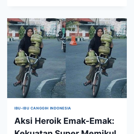
SERING
KASIH
MAKANAN
OLAHAN
KE
ANAK,
NANTI
KECANDUAN
IBU-IBU CANGGIH INDONESIA
Aksi Heroik Emak-Emak:
Kekuatan Super Memikul