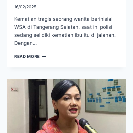
16/02/2025
​Kematian tragis seorang wanita berinisial
WSA di Tangerang Selatan, saat ini polisi
sedang selidiki kematian ibu itu di jalanan.
Dengan…
POLISI
READ MORE
SELIDIKI
DUGAAN
JAMBRET
DI
BALIK
KEMATIAN
IBU
DI
JALANAN