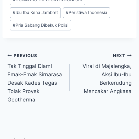
#
Ibu Ibu Kena Jambret
#
Peristiwa Indonesia
#
Pria Sabang Dibekuk Polisi
Post
PREVIOUS
NEXT
Tak Tinggal Diam!
Viral di Majalengka,
navigation
Emak-Emak Sirnarasa
Aksi Ibu-Ibu
Desak Kades Tegas
Berkerudung
Tolak Proyek
Mencakar Angkasa
Geothermal