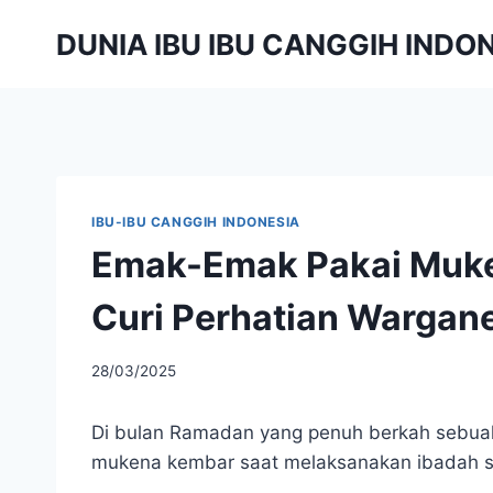
Skip
DUNIA IBU IBU CANGGIH INDO
to
content
IBU-IBU CANGGIH INDONESIA
Emak-Emak Pakai Muke
Curi Perhatian Wargane
By
28/03/2025
adminibu
Di bulan Ramadan yang penuh berkah sebua
mukena kembar saat melaksanakan ibadah sa