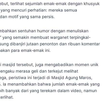
sebut, terlihat sejumlah emak-emak dengan khusyuk
l yang mencuri perhatian: mereka semua
an motif yang sama persis.
nambahkan sentuhan humor dengan menuliskan
l,” yang semakin membuat warganet terpingkal-
gsung dibanjiri jutaan penonton dan ribuan komentar
akan para emak-emak ini.
 di masjid tersebut, juga mengabadikan momen unik
engaku merasa geli dan terkejut melihat
a, peristiwa ini terjadi di Masjid Agung Maros,
025. Ia menambahkan bahwa jumlah emak-emak yang
h banyak dari yang terekam dalam video, namun
rlihat.