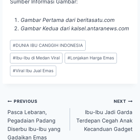
Sumber Informasi Gambar:
Gambar Pertama dari beritasatu.com
Gambar Kedua dari kalsel.antaranews.com
Post
#
DUNIA IBU CANGGIH INDONESIA
Tags:
#
Ibu-Ibu di Medan Viral
#
Lonjakan Harga Emas
#
Viral Ibu Jual Emas
Post
PREVIOUS
NEXT
Pasca Lebaran,
Ibu-Ibu Jadi Garda
navigation
Pegadaian Padang
Terdepan Cegah Anak
Diserbu Ibu-Ibu yang
Kecanduan Gadget
Gadaikan Emas