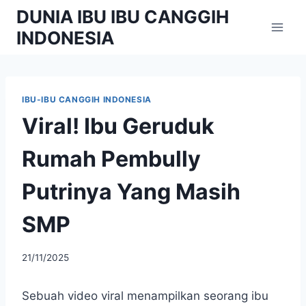
Skip
DUNIA IBU IBU CANGGIH
to
INDONESIA
content
IBU-IBU CANGGIH INDONESIA
Viral! Ibu Geruduk
Rumah Pembully
Putrinya Yang Masih
SMP
By
21/11/2025
adminibu
Sebuah video viral menampilkan seorang ibu