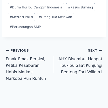
Post
#
Dunia Ibu Ibu Canggih Indonesia
#
Kasus Bullying
Tags:
#
Mediasi Polisi
#
Orang Tua Melawan
#
Perundungan SMP
Post
PREVIOUS
NEXT
Emak-Emak Beraksi,
AHY Disambut Hangat
navigation
Ketika Kesabaran
Ibu-ibu Saat Kunjungi
Habis Markas
Benteng Fort Willem I
Narkoba Pun Runtuh