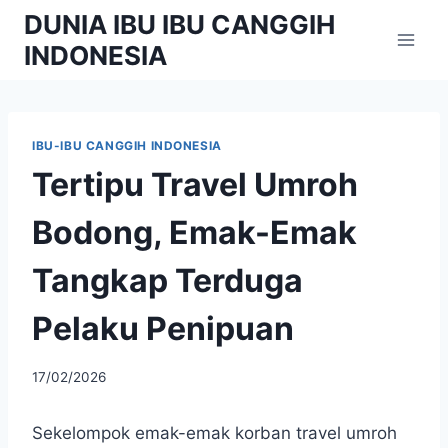
Skip
DUNIA IBU IBU CANGGIH
to
INDONESIA
content
IBU-IBU CANGGIH INDONESIA
Tertipu Travel Umroh
Bodong, Emak-Emak
Tangkap Terduga
Pelaku Penipuan
By
17/02/2026
adminibu
Sekelompok emak-emak korban travel umroh