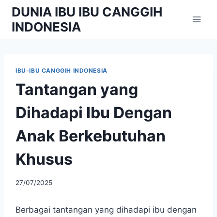
Skip
DUNIA IBU IBU CANGGIH
to
INDONESIA
content
IBU-IBU CANGGIH INDONESIA
Tantangan yang
Dihadapi Ibu Dengan
Anak Berkebutuhan
Khusus
By
27/07/2025
adminibu
Berbagai tantangan yang dihadapi ibu dengan