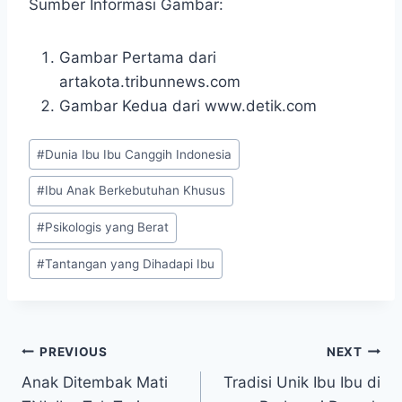
Sumber Informasi Gambar:
Gambar Pertama dari
artakota.tribunnews.com
Gambar Kedua dari www.detik.com
Post
#
Dunia Ibu Ibu Canggih Indonesia
Tags:
#
Ibu Anak Berkebutuhan Khusus
#
Psikologis yang Berat
#
Tantangan yang Dihadapi Ibu
Post
PREVIOUS
NEXT
Anak Ditembak Mati
Tradisi Unik Ibu Ibu di
navigation