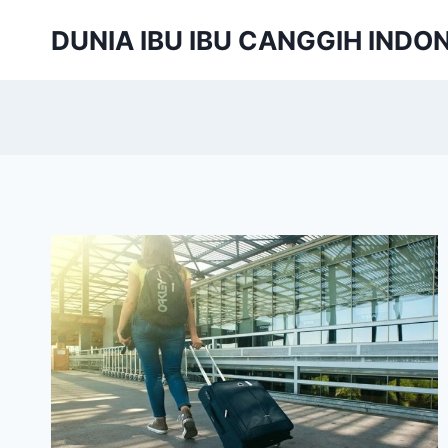
Skip
DUNIA IBU IBU CANGGIH INDO
to
content