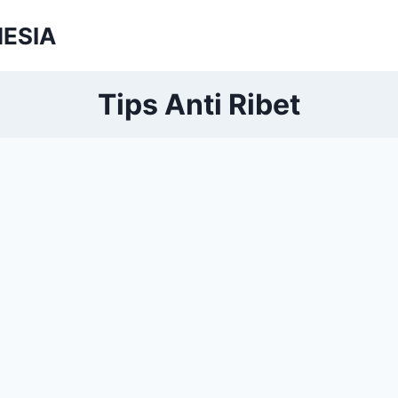
NESIA
Tips Anti Ribet