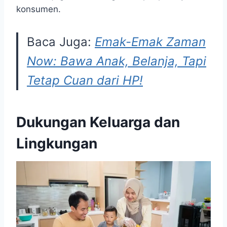
konsumen.
Baca Juga:
Emak-Emak Zaman
Now: Bawa Anak, Belanja, Tapi
Tetap Cuan dari HP!
Dukungan Keluarga dan
Lingkungan