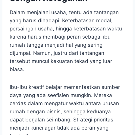
Dalam menjalani usaha, tentu ada tantangan
yang harus dihadapi. Keterbatasan modal,
persaingan usaha, hingga keterbatasan waktu
karena harus membagi peran sebagai ibu
rumah tangga menjadi hal yang sering
dijumpai. Namun, justru dari tantangan
tersebut muncul kekuatan tekad yang luar
biasa.
Ibu-ibu kreatif belajar memanfaatkan sumber
daya yang ada seefisien mungkin. Mereka
cerdas dalam mengatur waktu antara urusan
rumah dengan bisnis, sehingga keduanya
dapat berjalan seimbang. Strategi prioritas
menjadi kunci agar tidak ada peran yang