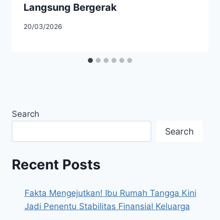
Langsung Bergerak
20/03/2026
Search
Search
Recent Posts
Fakta Mengejutkan! Ibu Rumah Tangga Kini
Jadi Penentu Stabilitas Finansial Keluarga