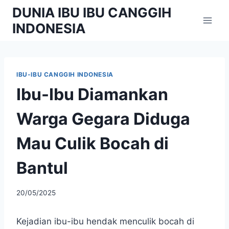
Skip
DUNIA IBU IBU CANGGIH
to
INDONESIA
content
IBU-IBU CANGGIH INDONESIA
Ibu-Ibu Diamankan
Warga Gegara Diduga
Mau Culik Bocah di
Bantul
By
20/05/2025
adminibu
Kejadian ibu-ibu hendak menculik bocah di