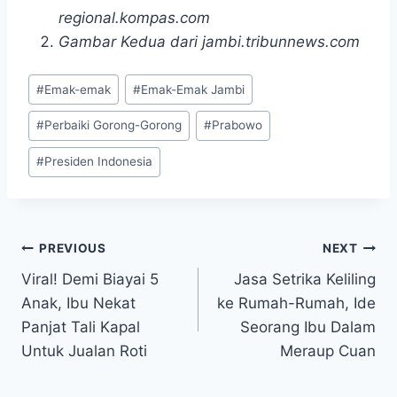
regional.kompas.com
Gambar Kedua dari jambi.tribunnews.com
Post
#
Emak-emak
#
Emak-Emak Jambi
Tags:
#
Perbaiki Gorong-Gorong
#
Prabowo
#
Presiden Indonesia
Post
PREVIOUS
NEXT
Viral! Demi Biayai 5
Jasa Setrika Keliling
navigation
Anak, Ibu Nekat
ke Rumah-Rumah, Ide
Panjat Tali Kapal
Seorang Ibu Dalam
Untuk Jualan Roti
Meraup Cuan