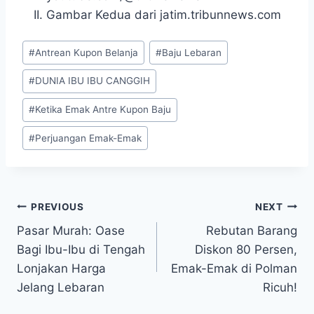
Gambar Kedua dari jatim.tribunnews.com
Post
#
Antrean Kupon Belanja
#
Baju Lebaran
Tags:
#
DUNIA IBU IBU CANGGIH
#
Ketika Emak Antre Kupon Baju
#
Perjuangan Emak-Emak
Post
PREVIOUS
NEXT
Pasar Murah: Oase
Rebutan Barang
navigation
Bagi Ibu-Ibu di Tengah
Diskon 80 Persen,
Lonjakan Harga
Emak-Emak di Polman
Jelang Lebaran
Ricuh!